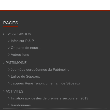
PAGES
L’ASSOCIATION
Infos sur P & P
On parle de nous…
Autres liens
PATRIMOINE
Journées européennes du Patrimoine
Eglise de Sépeaux
Jacques René Tenon, un enfant de Sépeaux
ACTIVITES
Initiation aux gestes de premiers secours en 2019
Randonnées