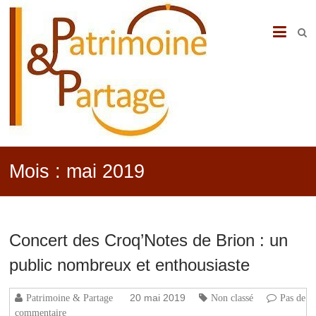
PATRIMOINE
&
PARTAGE
Mois :
mai 2019
Concert des Croq’Notes de Brion : un
public nombreux et enthousiaste
20 mai 2019
Patrimoine & Partage
Non classé
Pas de
commentaire