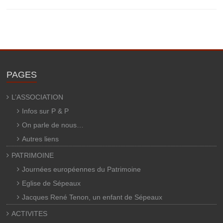
PAGES
L’ASSOCIATION
Infos sur P & P
On parle de nous…
Autres liens
PATRIMOINE
Journées européennes du Patrimoine
Eglise de Sépeaux
Jacques René Tenon, un enfant de Sépeaux
ACTIVITES