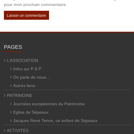
pour mon prochain commentaire.
PAGES
L’ASSOCIATION
Infos sur P & P
On parle de nous…
Autres liens
PATRIMOINE
Journées européennes du Patrimoine
Eglise de Sépeaux
Jacques René Tenon, un enfant de Sépeaux
ACTIVITES