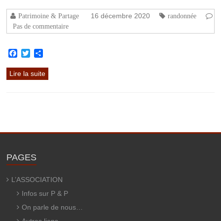
16 décembre 2020
Patrimoine & Partage
randonnée
Pas de commentaire
Facebook
Twitter
Partager
Lire la suite
PAGES
L’ASSOCIATION
Infos sur P & P
On parle de nous…
Autres liens