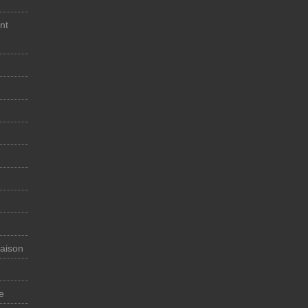
nt
maison
e