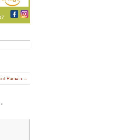
Saint-Romain
→
c
*