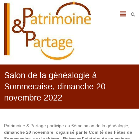
PATRIMOINE
&
PARTAGE
Salon de la généalogie à
Sommecaise, dimanche 20
novembre 2022
Patrimoine & Partage participe au 6ème salon de la généalogie,
dimanche 20 novembre, organisé par le Comité des Fêtes de
Sommecaise, sur le thème
:
Retracer l’histoire de sa maison,