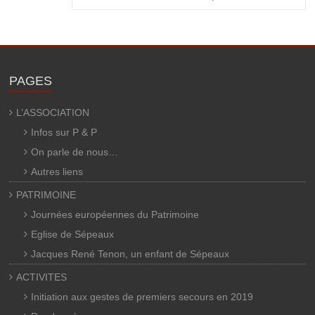
PAGES
L’ASSOCIATION
Infos sur P & P
On parle de nous…
Autres liens
PATRIMOINE
Journées européennes du Patrimoine
Eglise de Sépeaux
Jacques René Tenon, un enfant de Sépeaux
ACTIVITES
Initiation aux gestes de premiers secours en 2019