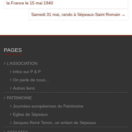
la France le 15 mai 1940
Samedi 31 mai, rando à Sépeaux-Saint Romain
→
PAGES
L’ASSOCIATION
Infos sur P & P
On parle de nous…
Autres liens
PATRIMOINE
Journées européennes du Patrimoine
Eglise de Sépeaux
Jacques René Tenon, un enfant de Sépeaux