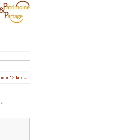
 pour 12 km
→
c
*