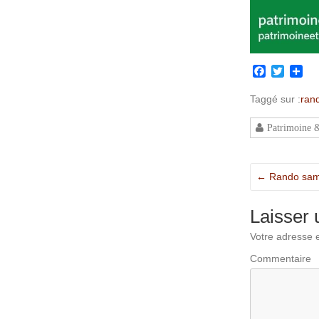
Facebook
Twitter
Par
Taggé sur :
ran
Patrimoine 
←
Rando same
Laisser
Votre adresse e
Commentaire