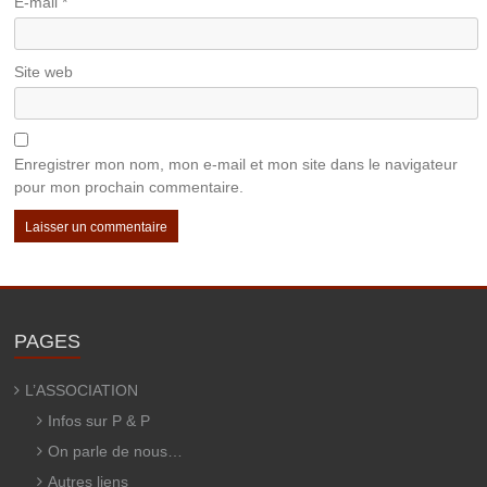
E-mail
*
Site web
Enregistrer mon nom, mon e-mail et mon site dans le navigateur
pour mon prochain commentaire.
PAGES
L’ASSOCIATION
Infos sur P & P
On parle de nous…
Autres liens