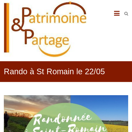
PATRIMOINE
&
PARTAGE
Rando à St Romain le 22/05