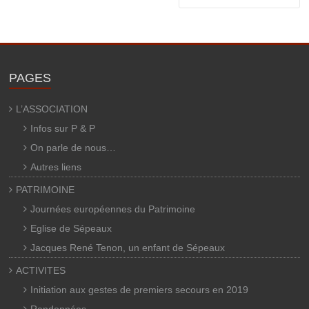
PAGES
L’ASSOCIATION
Infos sur P & P
On parle de nous…
Autres liens
PATRIMOINE
Journées européennes du Patrimoine
Eglise de Sépeaux
Jacques René Tenon, un enfant de Sépeaux
ACTIVITES
Initiation aux gestes de premiers secours en 2019