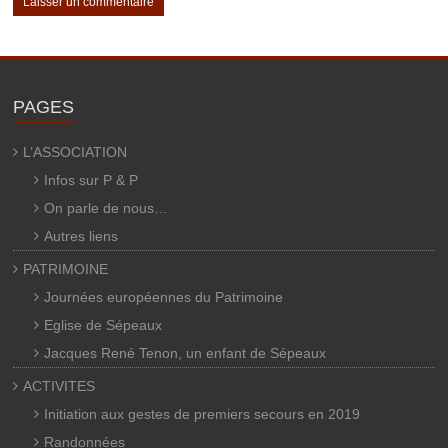
PAGES
L’ASSOCIATION
Infos sur P & P
On parle de nous…
Autres liens
PATRIMOINE
Journées européennes du Patrimoine
Eglise de Sépeaux
Jacques René Tenon, un enfant de Sépeaux
ACTIVITES
Initiation aux gestes de premiers secours en 2019
Randonnées