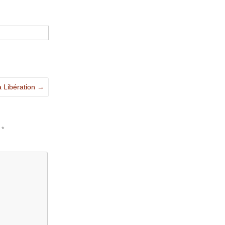
a Libération
→
c
*