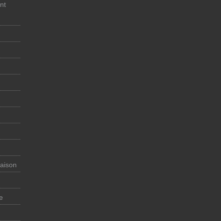
nt
maison
e