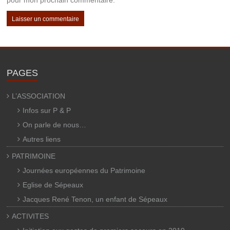
pour mon prochain commentaire.
PAGES
L’ASSOCIATION
Infos sur P & P
On parle de nous…
Autres liens
PATRIMOINE
Journées européennes du Patrimoine
Eglise de Sépeaux
Jacques René Tenon, un enfant de Sépeaux
ACTIVITES