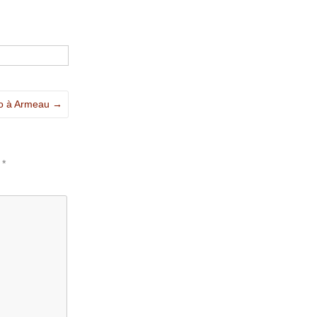
do à Armeau
→
c
*