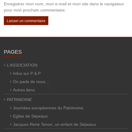
Enregistrer mon nom, mon e-mail et mon site dans le navigateur
pour mon prochain commentaire.
PAGES
L’ASSOCIATION
Infos sur P & P
On parle de nous…
Autres liens
PATRIMOINE
Journées européennes du Patrimoine
Eglise de Sépeaux
Jacques René Tenon, un enfant de Sépeaux