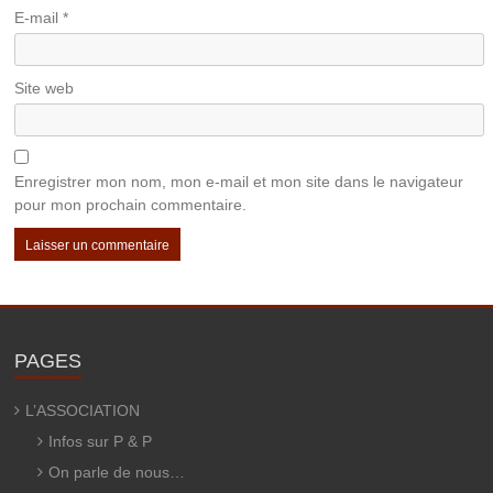
E-mail
*
Site web
Enregistrer mon nom, mon e-mail et mon site dans le navigateur
pour mon prochain commentaire.
PAGES
L’ASSOCIATION
Infos sur P & P
On parle de nous…