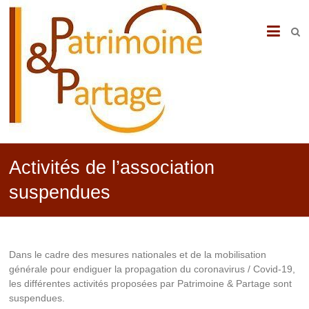
PATRIMOINE
&
PARTAGE
Activités de l’association
suspendues
Dans le cadre des mesures nationales et de la mobilisation
générale pour endiguer la propagation du coronavirus / Covid-19,
les différentes activités proposées par Patrimoine & Partage sont
suspendues.