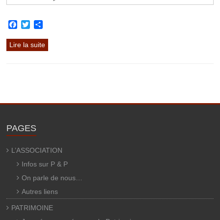
Facebook
Twitter
Partager
Lire la suite
PAGES
L’ASSOCIATION
Infos sur P & P
On parle de nous…
Autres liens
PATRIMOINE